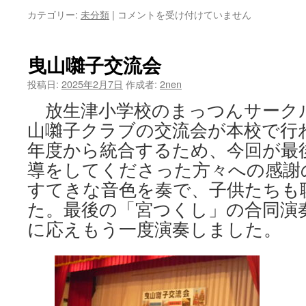
１
カテゴリー:
未分類
|
コメントを受け付けていません
年
生
雪
曳山囃子交流会
遊
び
投稿日:
2025年2月7日
作成者:
2nen
は
放生津小学校のまっつんサーク
山囃子クラブの交流会が本校で行
年度から統合するため、今回が最
導をしてくださった方々への感謝
すてきな音色を奏で、子供たちも
た。最後の「宮つくし」の合同演
に応えもう一度演奏しました。