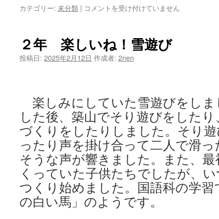
５
カテゴリー:
未分類
|
コメントを受け付けていません
年
生
雪
２年 楽しいね！雪遊び
遊
び
投稿日:
2025年2月12日
作成者:
2nen
は
楽しみにしていた雪遊びをしま
した後、築山でそり遊びをしたり
づくりをしたりしました。そり遊
ったり声を掛け合って二人で滑っ
そうな声が響きました。また、最
くっていた子供たちでしたが、い
つくり始めました。国語科の学習
の白い馬」のようです。