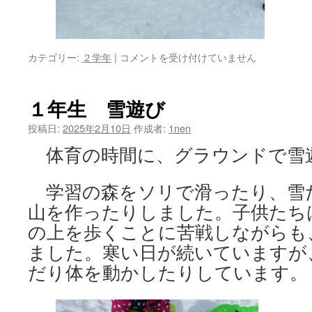
２
カテゴリー:
２学年
|
コメントを受け付けていません
年
楽
し
１年生 雪遊び
い
ね！
投稿日:
2025年2月10日
作成者:
1nen
雪
体育の時間に、グラウンドで雪
遊
び
は
学習の森をソリで滑ったり、雪
山を作ったりしました。子供たち
の上を歩くことに苦戦しながらも
ました。寒い日が続いていますが
だり体を動かしたりしています。