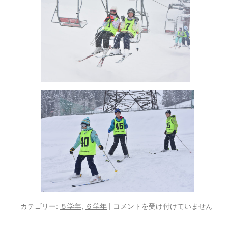
５，
カテゴリー:
５学年
,
６学年
|
コメントを受け付けていません
６
年