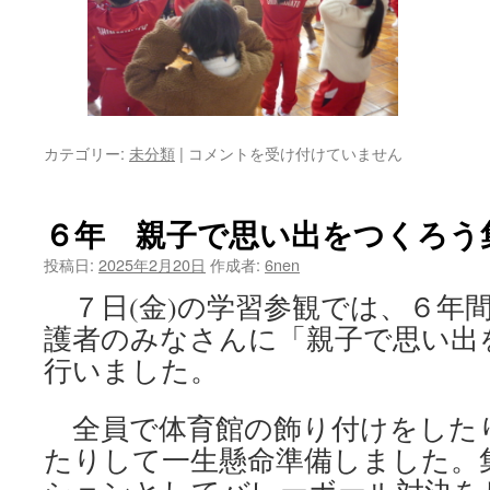
１
カテゴリー:
未分類
|
コメントを受け付けていません
年
生
国
６年 親子で思い出をつくろう
際
交
投稿日:
2025年2月20日
作成者:
6nen
流
７日(金)の学習参観では、６年
は
護者のみなさんに「親子で思い出
行いました。
全員で体育館の飾り付けをした
たりして一生懸命準備しました。