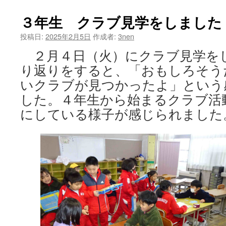
囃
子
３年生 クラブ見学をしました
交
流
投稿日:
2025年2月5日
作成者:
3nen
会
２月４日（火）にクラブ見学を
は
り返りをすると、「おもしろそう
いクラブが見つかったよ」という
した。４年生から始まるクラブ活
にしている様子が感じられました