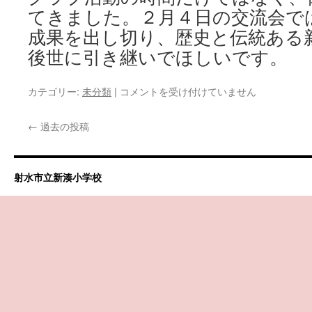
てきました。２月４日の交流会で
成果を出し切り、歴史と伝統ある
後世に引き継いでほしいです。
曳
カテゴリー:
未分類
|
コメントを受け付けていません
山
囃
←
過去の投稿
子
ク
ラ
ブ
射水市立新湊小学校
練
習
に
励
ん
で
い
ま
す