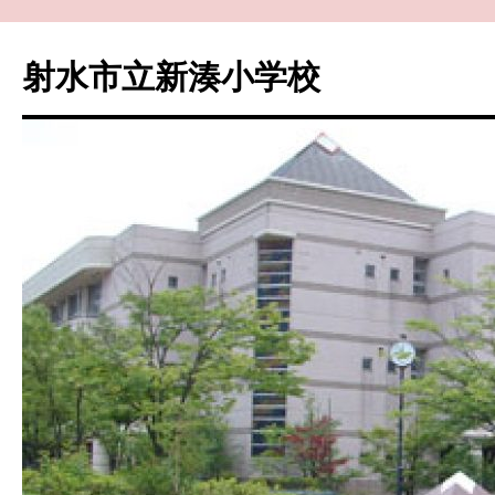
コ
ン
射水市立新湊小学校
テ
ン
ツ
へ
ス
キ
ッ
プ