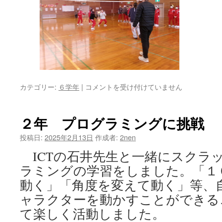
６
カテゴリー:
６学年
|
コメントを受け付けていません
年
親
子
２年 プログラミングに挑戦
で
思
投稿日:
2025年2月13日
作成者:
2nen
い
ICTの石井先生と一緒にスクラ
出
を
ラミングの学習をしました。「１
つ
動く」「角度を変えて動く」等、
く
ろ
ャラクターを動かすことができる
う
て楽しく活動しました。
集