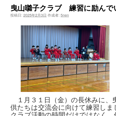
ス
曳山囃子クラブ 練習に励んで
キ
ー
投稿日:
2025年2月3日
作成者:
5nen
学
習
は
１月３１日（金）の長休みに、
供たちは交流会に向けて練習しま
クラブ活動の時間だけではなく、