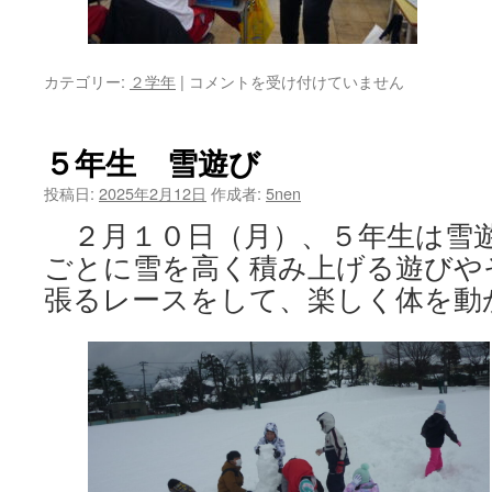
２
カテゴリー:
２学年
|
コメントを受け付けていません
年
プ
ロ
５年生 雪遊び
グ
ラ
投稿日:
2025年2月12日
作成者:
5nen
ミ
２月１０日（月）、５年生は雪
ン
グ
ごとに雪を高く積み上げる遊びや
に
張るレースをして、楽しく体を動
挑
戦
は