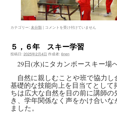
３
カテゴリー:
未分類
|
コメントを受け付けていません
年
生
ク
５，６年 スキー学習
ラ
ブ
投稿日:
2025年2月4日
作成者:
6nen
見
29日(水)にタカンボースキー場
学
を
し
自然に親しむことや班で協力し
ま
基礎的な技能向上を目当てとして
し
た
ちは広大な自然を目の前に講師の
は
き、学年関係なく声をかけ合いな
ました。