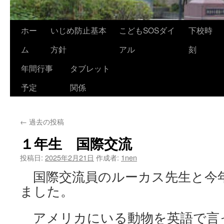
ホー
いじめ防止基本
こどもSOSダイ
下校時
ム
方針
アル
刻
年間行事
タブレット
予定
関係
←
過去の投稿
１年生 国際交流
投稿日:
2025年2月21日
作成者:
1nen
国際交流員のルーカス先生と今
ました。
アメリカにいる動物を英語で言