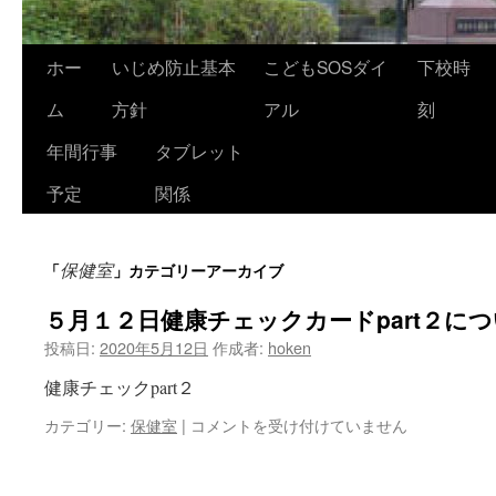
ホー
いじめ防止基本
こどもSOSダイ
下校時
ム
方針
アル
刻
年間行事
タブレット
予定
関係
保健室
「
」カテゴリーアーカイブ
５月１２日健康チェックカードpart２に
投稿日:
2020年5月12日
作成者:
hoken
健康チェックpart２
５
カテゴリー:
保健室
|
コメントを受け付けていません
月
１
２