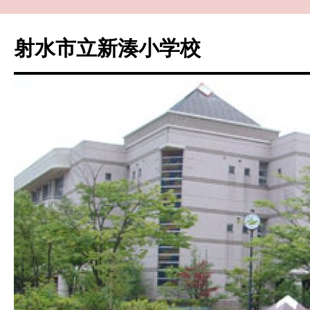
コ
ン
射水市立新湊小学校
テ
ン
ツ
へ
ス
キ
ッ
プ