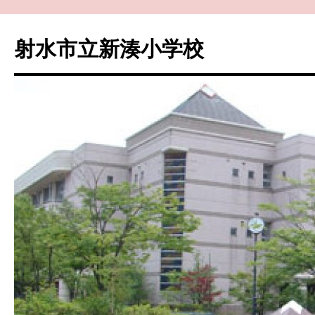
コ
ン
射水市立新湊小学校
テ
ン
ツ
へ
ス
キ
ッ
プ