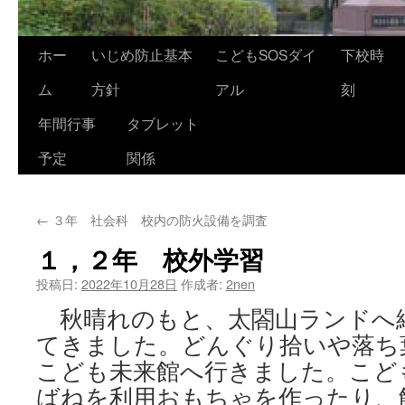
ホー
いじめ防止基本
こどもSOSダイ
下校時
ム
方針
アル
刻
年間行事
タブレット
予定
関係
←
３年 社会科 校内の防火設備を調査
１，２年 校外学習
投稿日:
2022年10月28日
作成者:
2nen
秋晴れのもと、太閤山ランドへ
てきました。どんぐり拾いや落ち
こども未来館へ行きました。こど
ばねを利用おもちゃを作ったり、