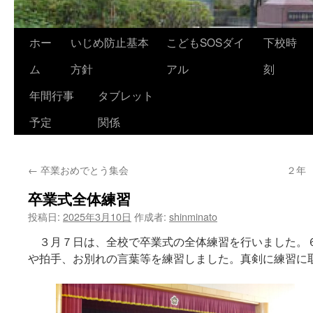
ホー
いじめ防止基本
こどもSOSダイ
下校時
ム
方針
アル
刻
年間行事
タブレット
予定
関係
←
卒業おめでとう集会
２年
卒業式全体練習
投稿日:
2025年3月10日
作成者:
shinminato
３月７日は、全校で卒業式の全体練習を行いました。
や拍手、お別れの言葉等を練習しました。真剣に練習に