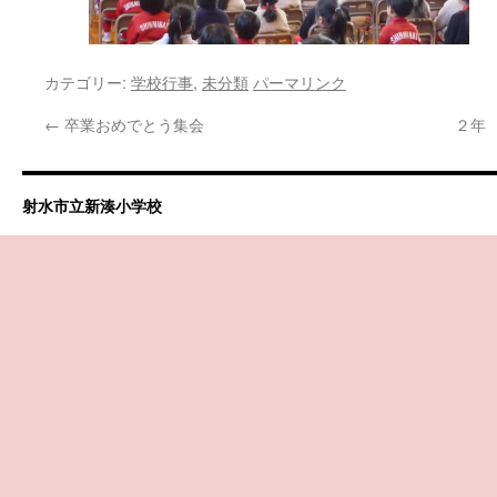
カテゴリー:
学校行事
,
未分類
パーマリンク
←
卒業おめでとう集会
２年
射水市立新湊小学校