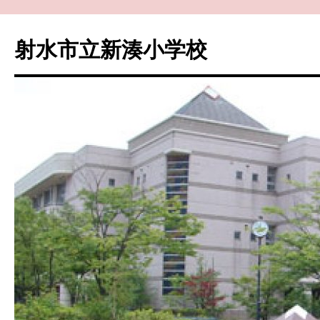
コ
ン
射水市立新湊小学校
テ
ン
ツ
へ
ス
キ
ッ
プ