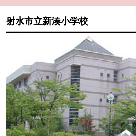
コ
ン
射水市立新湊小学校
テ
ン
ツ
へ
ス
キ
ッ
プ