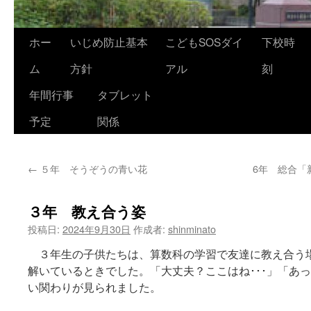
ホー
いじめ防止基本
こどもSOSダイ
下校時
ム
方針
アル
刻
年間行事
タブレット
予定
関係
←
５年 そうぞうの青い花
6年 総合「
３年 教え合う姿
投稿日:
2024年9月30日
作成者:
shinminato
３年生の子供たちは、算数科の学習で友達に教え合う
解いているときでした。「大丈夫？ここはね･･･」「あ
い関わりが見られました。